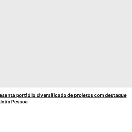
senta portfólio diversificado de projetos com destaque
 João Pessoa