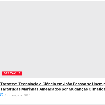
DESTAQUE
Tartatec: Tecnologia e Ciência em João Pessoa se Unem p
Tartarugas Marinhas Ameaçados por Mudanças Climátic
3 de março de 2026