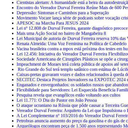
Cientistas alertam: A humanidade está a beira da autodestrui
Encontro do Vereador Durval Ferreira Reúne Mais de 600 Pe
Depressão: Sintomas e Caminhos para a Superação
Movimento Vocare lança série de podcasts sobre vocação cris
APESOC na Marcha Para JESUS 2024
Lei nº 12.808 de Durval Ferreira, garante diagnóstico precoce
Mais uma Ação Social no bairro de Mangabeira 8
Lei Municipal de autoria de Durval Ferreira reserva 10% da
Renata Almeida: Uma Voz Feminina na Política de Cabedelo
Vacina brasileira contra a mpox está próxima dos testes em 
Lei 12.456: Iniciativa do Vereador Durval Ferreira Flexibili
Sociedade Americana de Cirurgiões Plásticos se opõe a cirurg
Impeachment de Moraes terá coleta pública de apoios até set
Rio Grande do Sul terá templo satânico com estátua de Lúcif
Caixas-pretas gravaram vozes e dados relacionados à queda 
SECITEC Destaca Projetos Inovadores na EXPOTEC 2024 e
Enganados e envergonhados: os soldados russos que abando
Flexibilidade para Servidores: Lei Esquecida Beneficia Famil
Pesquisa revela que evangélicos estão voltando aos cultos
Lei 11.771: O Dia do Pastor em João Pessoa
O ataque ucraniano na Rússia que pôde causar a Terceira Gu
Vereador Durval Ferreira: Arquiteto da Lei que Impulsiona
A Lei Complementar nº 103/2016 do Vereador Durval Ferreira
Petrobras anuncia aumento do preço da gasolina e do gás de 
Arqueólogos encontram peça de 1.500 anos representando Mo