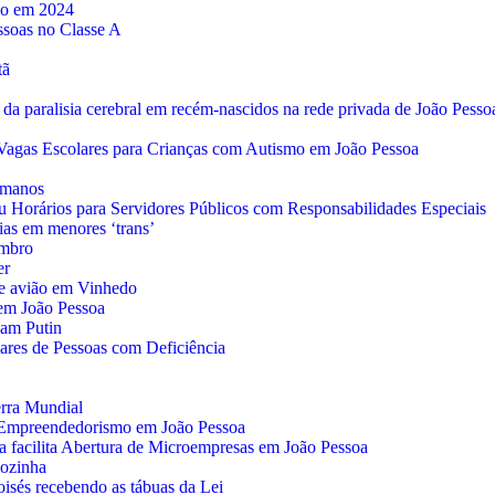
ção em 2024
ssoas no Classe A
tã
 da paralisia cerebral em recém-nascidos na rede privada de João Pesso
s Vagas Escolares para Crianças com Autismo em João Pessoa
humanos
zou Horários para Servidores Públicos com Responsabilidades Especiais
ias em menores ‘trans’
embro
er
de avião em Vinhedo
m João Pessoa
nam Putin
iares de Pessoas com Deficiência
erra Mundial
 o Empreendedorismo em João Pessoa
 facilita Abertura de Microempresas em João Pessoa
cozinha
isés recebendo as tábuas da Lei