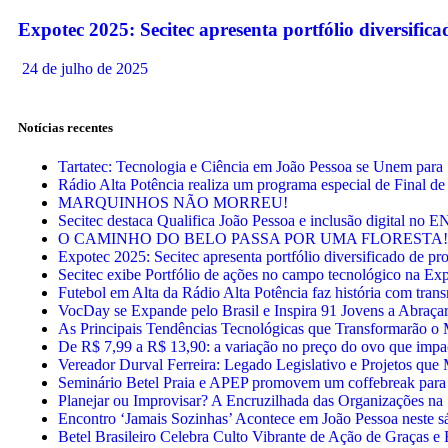
Expotec 2025: Secitec apresenta portfólio diversifi
24 de julho de 2025
Notícias recentes
Tartatec: Tecnologia e Ciência em João Pessoa se Unem para
Rádio Alta Potência realiza um programa especial de Final d
MARQUINHOS NÃO MORREU!
Secitec destaca Qualifica João Pessoa e inclusão digital no 
O CAMINHO DO BELO PASSA POR UMA FLORESTA!
Expotec 2025: Secitec apresenta portfólio diversificado de p
Secitec exibe Portfólio de ações no campo tecnológico na Ex
Futebol em Alta da Rádio Alta Potência faz história com tra
VocDay se Expande pelo Brasil e Inspira 91 Jovens a Abraç
As Principais Tendências Tecnológicas que Transformarão 
De R$ 7,99 a R$ 13,90: a variação no preço do ovo que impa
Vereador Durval Ferreira: Legado Legislativo e Projetos qu
Seminário Betel Praia e APEP promovem um coffebreak para 
Planejar ou Improvisar? A Encruzilhada das Organizações na
Encontro ‘Jamais Sozinhas’ Acontece em João Pessoa neste sá
Betel Brasileiro Celebra Culto Vibrante de Ação de Graças 