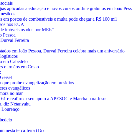
sociais
gias aplicadas a educação e novos cursos on-line gratuitos em João Pes
mésticos
os em postos de combustíveis e multa pode chegar a R$ 100 mil
osos nos EUA
U de imóveis usados por MEIs”
o Pessoa
Durval Ferreira
estados em João Pessoa, Durval Ferreira celebra mais um aniversário
ogísticos
to em Cabedelo
es e irmãos em Cristo
z
Geisel
 que proíbe evangelização em presídios
eres evangélicos
 mora no mar
ia 61 e reafirmar seu apoio a APESOC e Marcha para Jesus
a, diz Netanyahu
to Lourenço
bedelo
 nesta terça-feira (16)