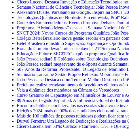
Cícero Lucena Destaca Inovação e Educação Tecnológica n
Semana Nacional de Ciência e Tecnologia: João Pessoa Inova
Alexandre Duarte, Paraibano na Google, Inspira na SNCT 20
Tecnologias Quânticas no Nordeste: Em entrevista, Profº Raf
Conexões Empreendedoras: Evento Promove Debates Duran
Programa “Abrindo Mentes” destaca a Semana Nacional de Ci
SNCT 2024: Novos Cursos do Programa Qualifica João Pesso
Colégio Betel Brasileiro inova gestão escolar em parceria com
Betel Brasileiro e Instituto Superação: Esperança e Oportuni
Ronaldo Cordeiro levará arte sustentável à 21ª Semana Nacio
Educação e Futuro: SECITEC expõe o programa Qualifica 
João Pessoa sediará II Colóquio sobre Tecnologias Quântic
João Pessoa sediará megaevento de e-Sports durante Semana 
507 Anos da Reforma Protestante: O Legado de Martinho L
Seminário Lausanne Sertão Propõe Reflexão Missionária e F
João Pessoa se Destaca como Terceiro Melhor Destino no Pr
Prefeitura realiza recadastramento de servidores efetivos até
Veja a dinâmica dos mandatos na Câmara de Vereadores
Curso Gratuito de Capacitação em Ministérios de Louvor e A
89 Anos de Legado Espiritual: A Influência Global do Institut
Encontros bíblicos em intervalos nas escolas são alvo de in
Eleições 2024: mais de 90% dos candidatos eleitos utilizara
Mais de 100 milhões de pessoas religiosas podem ficar sem 
Durval Ferreira: Um Legado de Dedicação e Realizações na 
Cícero Lucena tem 53%; Cartaxo e Carneiro, 13%; e Queirog