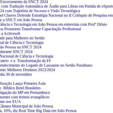
o Encerramento da SNCT 2024
 com Tradução Automática de Áudio para Libras em Partida de eSport
24 com Trajetória de Sucesso e Visão Tecnológica
ael Chaves Defende Estratégia Nacional no II Colóquio de Pesquisa em
te a SNCT em João Pessoa
ência e Tecnologia em João Pessoa em entrevista com Profº Dênio
a Prometem Transformar Capacitação Profissional
 a Activesoft
dade para Mulheres no Sertão
nal de Ciência e Tecnologia
João Pessoa na SNCT 2024
as durante SNCT 2024
Nacional de Ciência e Tecnologia
utero e a Transformação da Fé
ortalecimento do Legado de Lausanne no Sertão Paraibano
êmio Melhores Destinos 2023/2024
 o dia 30 de novembro
doração Lança Primeira Aula
o Bíblico Betel Brasileiro
vestigação do MP em Pernambuco
m nomes com termos evangélicos
votar nos EUA
Câmara Municipal de João Pessoa
a, 10%, diz Real Time Big Data em João Pessoa