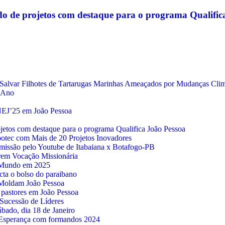
cado de projetos com destaque para o programa Qualifi
 Salvar Filhotes de Tartarugas Marinhas Ameaçados por Mudanças Clim
e Ano
ENEJ’25 em João Pessoa
rojetos com destaque para o programa Qualifica João Pessoa
potec com Mais de 20 Projetos Inovadores
nsmissão pelo Youtube de Itabaiana x Botafogo-PB
arem Vocação Missionária
o Mundo em 2025
cta o bolso do paraibano
e Moldam João Pessoa
pastores em João Pessoa
 Sucessão de Líderes
bado, dia 18 de Janeiro
e Esperança com formandos 2024