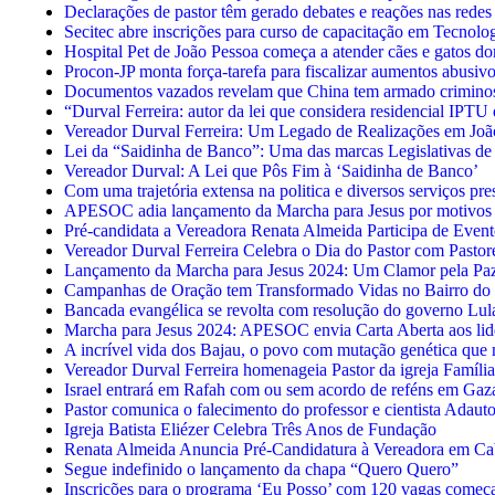
Declarações de pastor têm gerado debates e reações nas redes 
Secitec abre inscrições para curso de capacitação em Tecnolo
Hospital Pet de João Pessoa começa a atender cães e gatos do
Procon-JP monta força-tarefa para fiscalizar aumentos abusiv
Documentos vazados revelam que China tem armado crimin
“Durval Ferreira: autor da lei que considera residencial IPT
Vereador Durval Ferreira: Um Legado de Realizações em Joã
Lei da “Saidinha de Banco”: Uma das marcas Legislativas de 
Vereador Durval: A Lei que Pôs Fim à ‘Saidinha de Banco’
Com uma trajetória extensa na politica e diversos serviços pr
APESOC adia lançamento da Marcha para Jesus por motivos l
Pré-candidata a Vereadora Renata Almeida Participa de Even
Vereador Durval Ferreira Celebra o Dia do Pastor com Pastor
Lançamento da Marcha para Jesus 2024: Um Clamor pela Pa
Campanhas de Oração tem Transformado Vidas no Bairro do 
Bancada evangélica se revolta com resolução do governo Lula
Marcha para Jesus 2024: APESOC envia Carta Aberta aos lid
A incrível vida dos Bajau, o povo com mutação genética que
Vereador Durval Ferreira homenageia Pastor da igreja Famíl
Israel entrará em Rafah com ou sem acordo de reféns em Gaz
Pastor comunica o falecimento do professor e cientista Adau
Igreja Batista Eliézer Celebra Três Anos de Fundação
Renata Almeida Anuncia Pré-Candidatura à Vereadora em Ca
Segue indefinido o lançamento da chapa “Quero Quero”
Inscrições para o programa ‘Eu Posso’ com 120 vagas começam