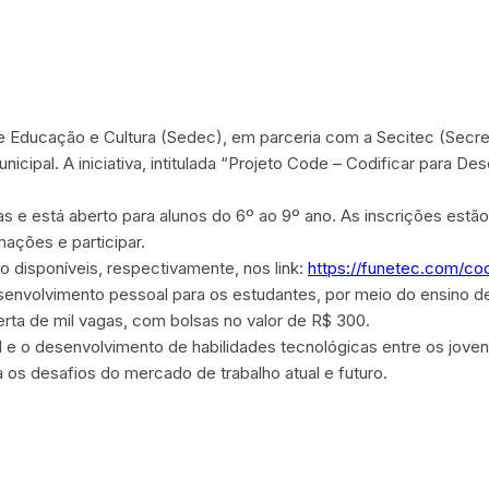
de Educação e Cultura (Sedec), em parceria com a Secitec (Secre
icipal. A iniciativa, intitulada “Projeto Code – Codificar para D
as e está aberto para alunos do 6º ao 9º ano. As inscrições estã
ações e participar.
o disponíveis, respectivamente, nos link:
https://funetec.com/co
esenvolvimento pessoal para os estudantes, por meio do ensino
ferta de mil vagas, com bolsas no valor de R$ 300.
tal e o desenvolvimento de habilidades tecnológicas entre os jov
os desafios do mercado de trabalho atual e futuro.