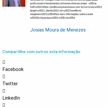
profissional e treinamentos online em diversas áreas. u003ca
href=u0022https://professorjosiasmoura.com.br/curriculo/u0022
target=u0022_blanku0022 rel=u0022noreferrer
noopeneru0022u003ePara mais informações sobre o autor
u0026lt;clique aquiu003e.u003c/au003e
Josias Moura de Menezes
Compartilhe com outros esta informação
Facebook
Twitter
LinkedIn