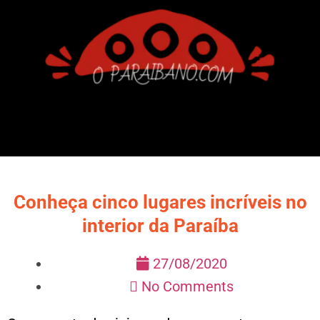
Conheça cinco lugares incríveis no
interior da Paraíba
27/08/2020
No Comments